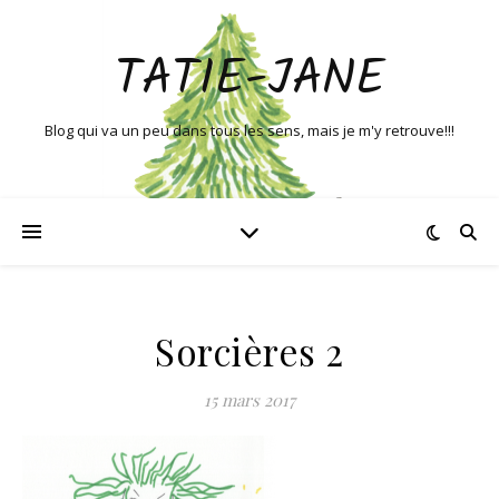
TATIE-JANE
Blog qui va un peu dans tous les sens, mais je m'y retrouve!!!
Sorcières 2
15 mars 2017