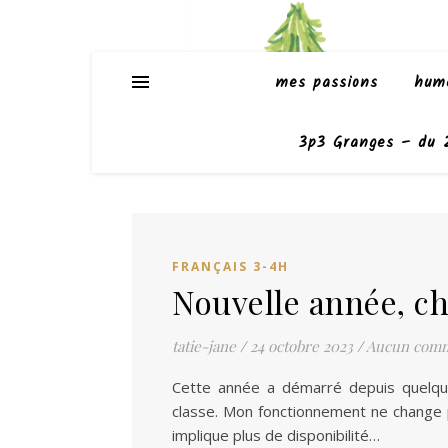
mes passions
hum
3p3 Granges – du 2
FRANÇAIS 3-4H
Nouvelle année, c
tatie-jane
/
24 octobre 2023
/
Aucun comm
Cette année a démarré depuis quelq
classe. Mon fonctionnement ne change pa
implique plus de disponibilité…