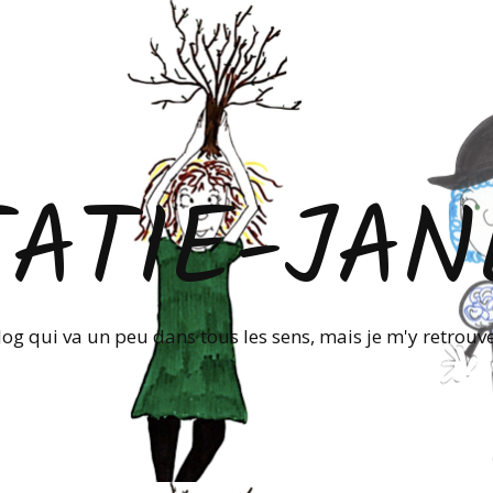
TATIE-JAN
log qui va un peu dans tous les sens, mais je m'y retrouve!