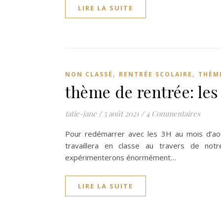
LIRE LA SUITE
,
,
NON CLASSÉ
RENTRÉE SCOLAIRE
THÈM
thème de rentrée: les
tatie-jane
/
5 août 2021
/
4 Commentaires
Pour redémarrer avec les 3H au mois d’aoû
travaillera en classe au travers de no
expérimenterons énormément…
LIRE LA SUITE