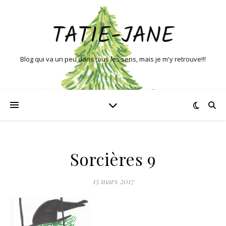
TATIE-JANE
Blog qui va un peu dans tous les sens, mais je m'y retrouve!!!
Sorcières 9
15 mars 2017