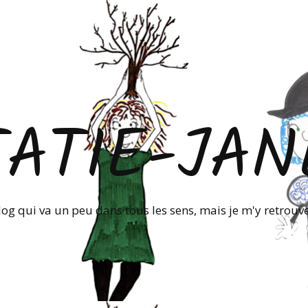
TATIE-JAN
log qui va un peu dans tous les sens, mais je m'y retrouve!