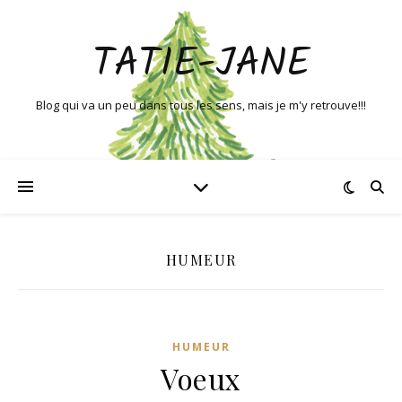
TATIE-JANE
Blog qui va un peu dans tous les sens, mais je m'y retrouve!!!
HUMEUR
HUMEUR
Voeux