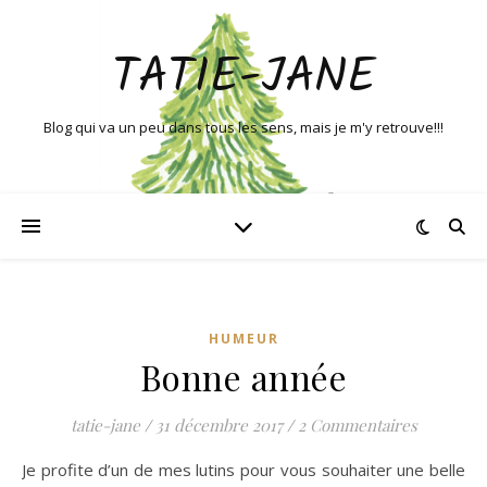
TATIE-JANE
Blog qui va un peu dans tous les sens, mais je m'y retrouve!!!
HUMEUR
Bonne année
tatie-jane
/
31 décembre 2017
/
2 Commentaires
Je profite d’un de mes lutins pour vous souhaiter une belle