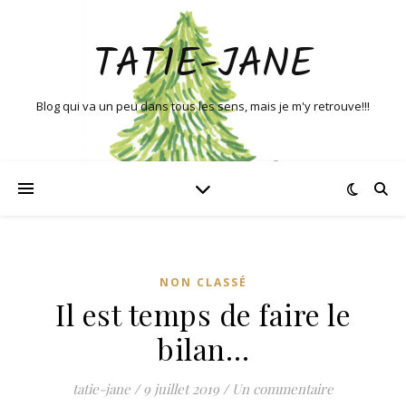
TATIE-JANE
Blog qui va un peu dans tous les sens, mais je m'y retrouve!!!
NON CLASSÉ
Il est temps de faire le
bilan…
tatie-jane
/
9 juillet 2019
/
Un commentaire