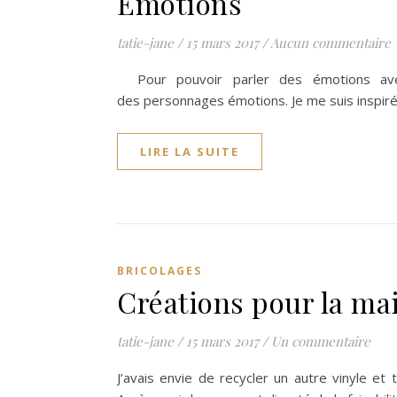
Emotions
tatie-jane
/
15 mars 2017
/
Aucun commentaire
Pour pouvoir parler des émotions avec m
des personnages émotions. Je me suis inspiré
LIRE LA SUITE
BRICOLAGES
Créations pour la ma
tatie-jane
/
15 mars 2017
/
Un commentaire
J’avais envie de recycler un autre vinyle et