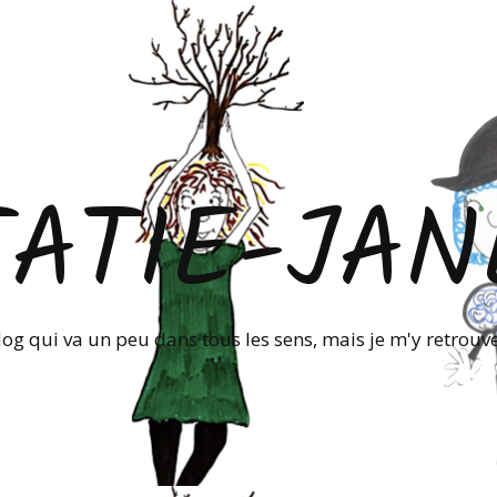
TATIE-JAN
log qui va un peu dans tous les sens, mais je m'y retrouve!