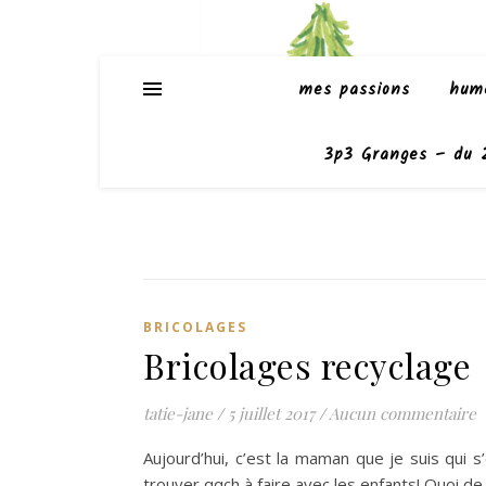
mes passions
hum
3p3 Granges – du 2
BRICOLAGES
Bricolages recyclage
tatie-jane
/
5 juillet 2017
/
Aucun commentaire
Aujourd’hui, c’est la maman que je suis qui 
trouver qqch à faire avec les enfants! Quoi d