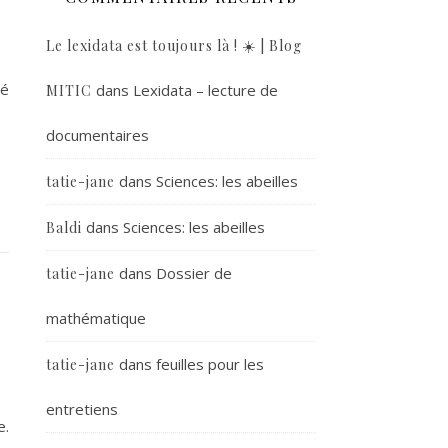
Le lexidata est toujours là ! ☀️ | Blog
ré
dans
Lexidata – lecture de
MITIC
documentaires
dans
Sciences: les abeilles
tatie-jane
dans
Sciences: les abeilles
Baldi
dans
Dossier de
tatie-jane
mathématique
dans
feuilles pour les
tatie-jane
entretiens
e.