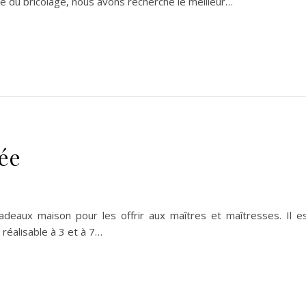
té du bricolage, nous avons recherché le meilleur…
ée
adeaux maison pour les offrir aux maîtres et maîtresses. Il e
 réalisable à 3 et à 7…