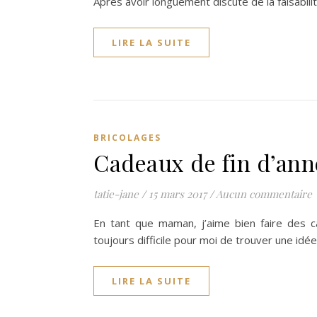
Après avoir longuement discuté de la faisabili
LIRE LA SUITE
BRICOLAGES
Cadeaux de fin d’ann
tatie-jane
/
15 mars 2017
/
Aucun commentaire
En tant que maman, j’aime bien faire des c
toujours difficile pour moi de trouver une idée
LIRE LA SUITE