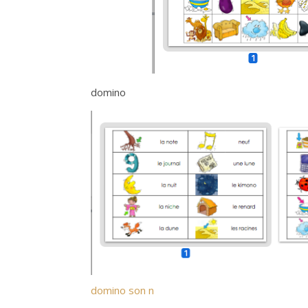
domino
domino son n