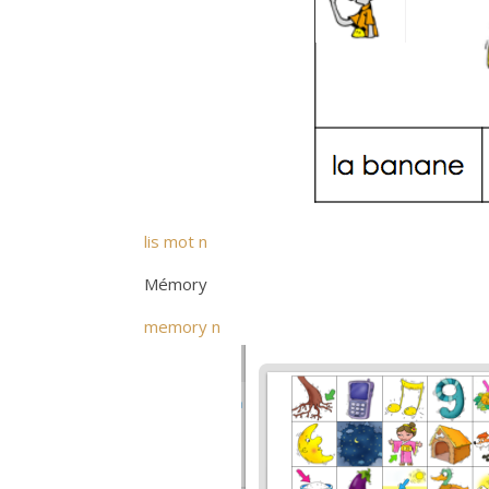
lis mot n
Mémory
memory n